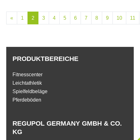
«
1
2
3
4
5
6
7
8
9
10
11
PRODUKTBEREICHE
Fitnesscenter
Leichtathletik
Spielfeldbeläge
Pferdeböden
REGUPOL GERMANY GMBH & CO.
KG