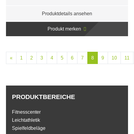
Produktdetails ansehen
Produkt merken
«
1
2
3
4
5
6
7
8
9
10
11
PRODUKTBEREICHE
Fitnesscenter
Leichtathletik
Spielfeldbeläge