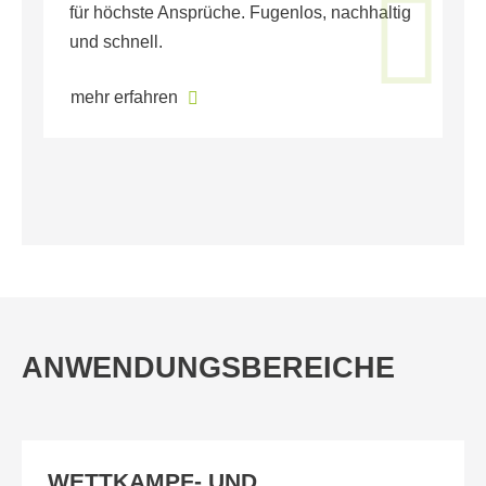
für höchste Ansprüche. Fugenlos, nachhaltig
La
und schnell.
La
mehr erfahren
m
ANWENDUNGSBEREICHE
WETTKAMPF- UND