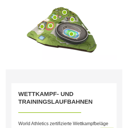
WETTKAMPF- UND
L
TRAININGSLAUFBAHNEN
L
World Athletics zertifizierte Wettkampfbeläge
Sp