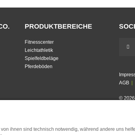
CO.
PRODUKTBEREICHE
SOCI
Fitnesscenter
Leichtathletik
Spielfeldbeläge
Pferdeböden
Impres
AGB
© 202
 von ihnen sind technisch notwendig, während andere uns helf