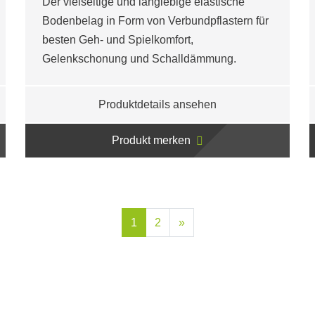
Der vielseitige und langlebige elastische
Bodenbelag in Form von Verbundpflastern für
besten Geh- und Spielkomfort,
Gelenkschonung und Schalldämmung.
Produktdetails ansehen
Produkt merken
1
2
»