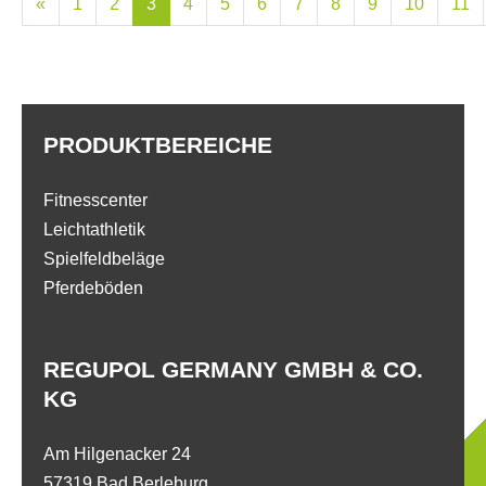
«
1
2
3
4
5
6
7
8
9
10
11
PRODUKTBEREICHE
Fitnesscenter
Leichtathletik
Spielfeldbeläge
Pferdeböden
REGUPOL GERMANY GMBH & CO.
KG
Am Hilgenacker 24
57319 Bad Berleburg