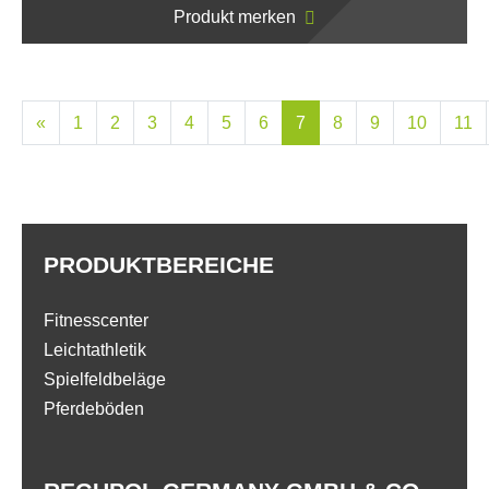
Produkt merken
«
1
2
3
4
5
6
7
8
9
10
11
PRODUKTBEREICHE
Fitnesscenter
Leichtathletik
Spielfeldbeläge
Pferdeböden