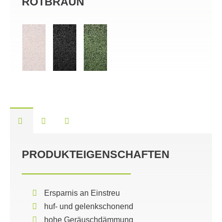
ROTBRAUN
SC
PRODUKTEIGENSCHAFTEN
Ersparnis an Einstreu
huf- und gelenkschonend
hohe Geräuschdämmung