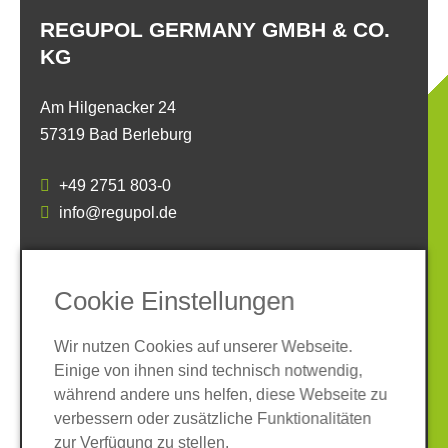
REGUPOL GERMANY GMBH & CO.
KG
Am Hilgenacker 24
57319 Bad Berleburg
+49 2751 803-0
info@regupol.de
SOCIAL MEDIA
Cookie Einstellungen
Wir nutzen Cookies auf unserer Webseite.
Einige von ihnen sind technisch notwendig,
während andere uns helfen, diese Webseite zu
verbessern oder zusätzliche Funktionalitäten
Impressum
Datenschutz
zur Verfügung zu stellen.