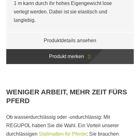
 hohes Eigengewicht lose
und einen weichen, isol
ei ist sie elastisch und
Dabei ist sie leicht zu re
ktdetails ansehen
Produktdet
dukt merken
Produkt 
WENIGER ARBEIT, MEHR ZEIT FÜRS
PFERD
Ob wasserdurchlässig oder -undurchlässig: Mit
REGUPOL haben Sie die Wahl. Ein Vorteil unserer
durchlässigen
Stallmatten für Pferde
: Sie brauchen