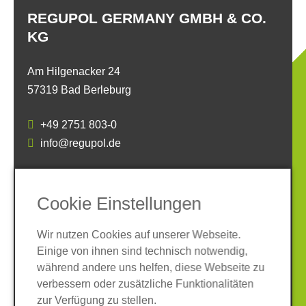
REGUPOL GERMANY GMBH & CO.
KG
Am Hilgenacker 24
57319 Bad Berleburg
+49 2751 803-0
info@regupol.de
SOCIAL MEDIA
Cookie Einstellungen
Wir nutzen Cookies auf unserer Webseite.
Einige von ihnen sind technisch notwendig,
während andere uns helfen, diese Webseite zu
verbessern oder zusätzliche Funktionalitäten
Impressum
Datenschutz
zur Verfügung zu stellen.